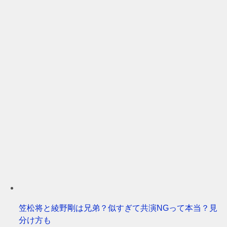
ー
笠松将と綾野剛は兄弟？似すぎて共演NGって本当？見
分け方も