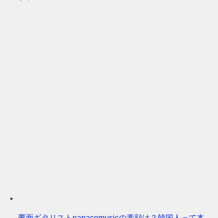
覆面ギタリストnanacomusicの素顔は？韓国人って本