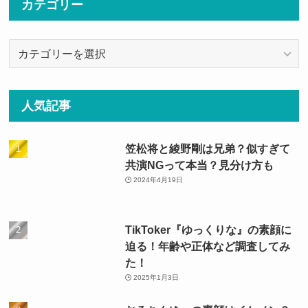
カテゴリー
カ
テ
ゴ
リ
人気記事
ー
笠松将と綾野剛は兄弟？似すぎて
共演NGって本当？見分け方も
2024年4月19日
TikToker『ゆっくりな』の素顔に
迫る！年齢や正体など調査してみ
た！
2025年1月3日