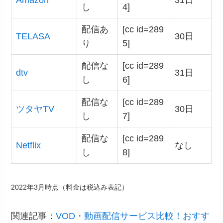
し
4]
配信あ
[cc id=289
TELASA
30日
り
5]
配信な
[cc id=289
dtv
31日
し
6]
配信な
[cc id=289
ツタヤTV
30日
し
7]
配信な
[cc id=289
Netflix
なし
し
8]
2022年3月時点（料金は税込み表記）
関連記事：
VOD・動画配信サービス比較！おすす