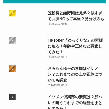
ー
笠松将と綾野剛は兄弟？似すぎ
て共演NGって本当？見分け方も
2024年4月19日
TikToker『ゆっくりな』の素顔
に迫る！年齢や正体など調査し
てみた！
2025年1月3日
おろちんゆーの素顔はイケメ
ン？これまでの炎上や正体につ
いても調査
2025年8月31日
イソメン倶楽部の素顔は？顔バ
レの噂やこれまでの経歴をまと
めてみた！