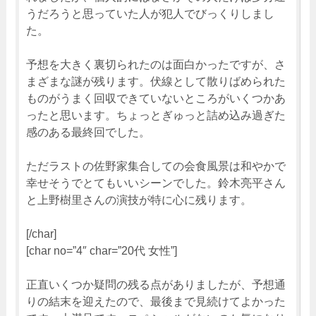
うだろうと思っていた人が犯人でびっくりしまし
た。
予想を大きく裏切られたのは面白かったですが、さ
まざまな謎が残ります。伏線として散りばめられた
ものがうまく回収できていないところがいくつかあ
ったと思います。ちょっとぎゅっと詰め込み過ぎた
感のある最終回でした。
ただラストの佐野家集合しての会食風景は和やかで
幸せそうでとてもいいシーンでした。鈴木亮平さん
と上野樹里さんの演技が特に心に残ります。
[/char]
[char no=”4″ char=”20代 女性”]
正直いくつか疑問の残る点がありましたが、予想通
りの結末を迎えたので、最後まで見続けてよかった