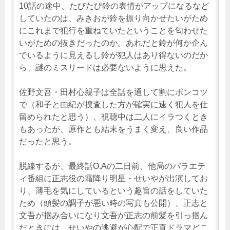
10話の途中、たびたび鈴の表情がアップになるなど
していたのは、みきおが鈴を振り向かせたいがため
にこれまで犯行を重ねていたということを匂わせた
いがための抜きだったのか。あれだと鈴が何か企ん
でいるように見えるし鈴が犯人はあり得ないのだか
ら、謎のミスリードは必要ないように思えた。
佐野文吾・田村心親子は全話を通して割にポンコツ
で（和子と由紀が捜査した方が確実に速く犯人を仕
留められたと思う）、視聴中は二人にイラつくとき
もあったが、原作とも結末をうまく変え、良い作品
だったと思う。
脱線するが、最終話O.Aの二日前、他局のバラエテ
ィ番組に正志役の霜降り明星・せいやが出演してお
り、薄毛を気にしているという趣旨の話をしていた
ため（頭髪の調子が悪い時の写真も公開）、正志と
文吾が掴み合いになり文吾が正志の前髪を引っ掴ん
だときには、せいやの逃避が心配で正直ドラマどこ