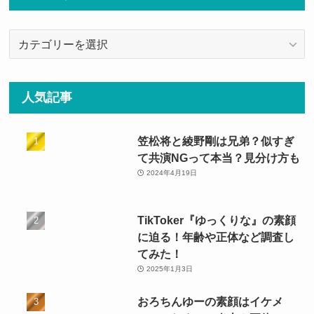
カ
テ
ゴ
リ
人気記事
ー
笠松将と綾野剛は兄弟？似すぎ
て共演NGって本当？見分け方も
2024年4月19日
TikToker『ゆっくりな』の素顔
に迫る！年齢や正体など調査し
てみた！
2025年1月3日
おろちんゆーの素顔はイケメ