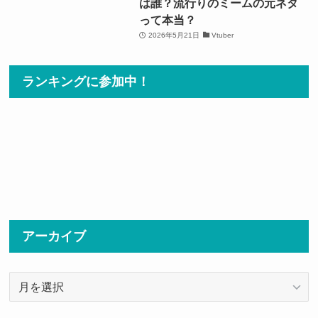
は誰？流行りのミームの元ネタ
って本当？
2026年5月21日
Vtuber
ランキングに参加中！
アーカイブ
ア
ー
カ