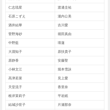
仁志琉星
渡邊圭祐
石原こずえ
瀧内公美
酒井結華
吉川愛
菅野海砂
堀田真由
中野藍
瑛蓮
大淵知子
原扶貴子
原静香
安藤聖
小林文江
堀本雪詠
高津若菜
見上愛
天堂流子
香里奈
根岸茉莉子
平岩紙
結城沙世子
片瀬那奈