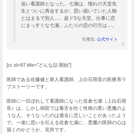
追い看護師となった。七瀬は、憧れの天堂先
生とついに再会するが、思い描いていた人物
とはまるで別人…。超ドSな天堂。仕事に恋
にまっすぐな七瀬。ふたりの恋の行方は…。
引用元:
公式サイト
[cc id=97 title=”どんな話 開始”]
医師である佐藤健と新人看護師、上白石萌音の医療系ラ
ブストーリーです。
医師に一目ぼれして看護師になった佐倉七瀬（上白石萌
音）は、しかし病院では毒舌を吐く性格の悪い悪魔のよ
うな人。そうなったのは過去に悲しいことがあったよう
で。一途に思いを伝える佐倉七瀬に、悪魔の医師の心は
届くのかどうか、見所です。