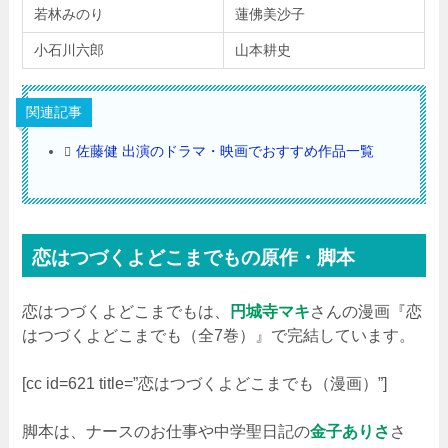
若林みのり
蓮佛美沙子
小石川六郎
山本耕史
関連記事
佐藤健 出演のドラマ・映画でおすすめ作品一覧
恋はつづくよどこまでもの原作・脚本
恋はつづくよどこまでもは、
円城寺マキ
さんの漫画『恋
はつづくよどこまでも（全7巻）』で完結しています。
[cc id=621 title=”恋はつづくよどこまでも（漫画）”]
脚本は、ナースのお仕事や中学聖日記の
金子ありさ
さ