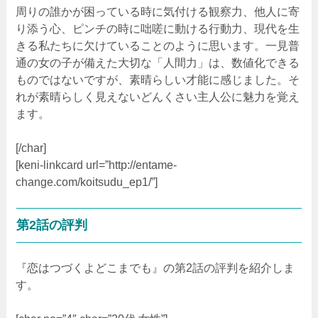
周りの誰かが困っている時に気付ける観察力、他人に寄
り添う心、ピンチの時に咄嗟に動ける行動力、現代を生
きる私たちに欠けていることのように思います。一見普
通の女の子が備えた大切な「人間力」は、数値化できる
ものではないですが、素晴らしい才能に感じました。そ
れが素晴らしく見えないどんくさい主人公に魅力を覚え
ます。
[/char]
[keni-linkcard url=”http://entame-
change.com/koitsudu_ep1/”]
第2話の評判
『恋はつづくよどこまでも』の第2話の評判を紹介しま
す。