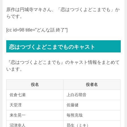
原作は円城寺マキさん、「恋はつづくよどこまでも」か
らです。
[cc id=98 title=”どんな話 終了”]
恋はつづくよどこまでものキャスト
『恋はつづくよどこまでも』のキャスト情報をまとめて
います。
役名
役者名
佐倉七瀬
上白石萌音
天堂浬
佐藤健
来生晃一
毎熊克哉
沼津幸人
昴生（ミキ）