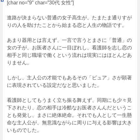
[char no=”9″ char=”30代 女性”]
進路が決まらない普通の女子高生が、たまたま通りすが
りの人を助けたことから始まる恋と人生の物語です。
あまり器用とは言えず、一言で言うとまさに「普通」の
女の子が、お医者さんに一目ぼれし、看護師を志し恋の
相手と同じ職場で働くという流れは現実にはほとんどあ
りません。
しかし、主人公の才能でもあるその「ピュア」さが顕著
に表現されている設定だなと思いました。
看護師としてもうまく立ち振る舞えず、同期にも少々見
下されたり、恋の相手は冷酷なお医者さんんだというこ
とも発覚し、まさに絶体絶命。それでも人として一生懸
命な主人公が、無意識ながらに周りに与える影響は大き
いものでした。