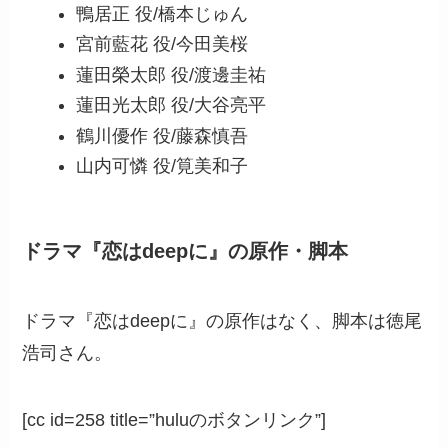
鴨居正 役/橋本じゅん
宮前藍花 役/今田美桜
蓮田榮太郎 役/渡邊圭祐
蓮田光太郎 役/大谷亮平
鶴川優作 役/藤森慎吾
山内可憐 役/筧美和子
ドラマ『恋はdeepに』の原作・脚本
ドラマ『恋はdeepに』の原作はなく、脚本は徳尾
浩司さん。
[cc id=258 title=”huluのボタンリンク”]