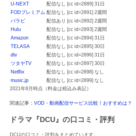
U-NEXT
配信なし
[cc id=2889]
31日
FODプレミアム
配信なし
[cc id=2891]
2週間
パラビ
配信あり
[cc id=2892]
2週間
Hulu
配信なし
[cc id=2893]
2週間
Amazon
配信なし
[cc id=2894]
31日
TELASA
配信なし
[cc id=2895]
30日
dtv
配信なし
[cc id=2896]
31日
ツタヤTV
配信なし
[cc id=2897]
30日
Netflix
配信なし
[cc id=2898]
なし
music.jp
配信なし
[cc id=2899]
なし
2021年8月時点（料金は税込み表記）
関連記事：
VOD・動画配信サービス比較！おすすめは？
ドラマ『DCU』の口コミ・評判
DCUの口コミ・評判をまとめています。