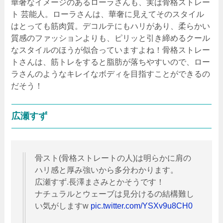
華奢なイメージのあるローラさんも、実は骨格ストレー
ト 芸能人。ローラさんは、華奢に見えてそのスタイル
はとっても筋肉質。デコルテにもハリがあり、柔らかい
質感のファッションよりも、ピリッと引き締めるクール
なスタイルのほうが似合っていますよね！骨格ストレー
トさんは、筋トレをすると脂肪が落ちやすいので、ロー
ラさんのようなキレイなボディを目指すことができるの
だそう！
広瀬すず
骨スト(骨格ストレートの人)は明らかに肩の
ハリ感と厚み強いから多分わかります。
広瀬すず.長澤まさみとかそうです！
ナチュラルとウェーブは見分けるの結構難し
い気がしますw
pic.twitter.com/YSXv9u8CH0