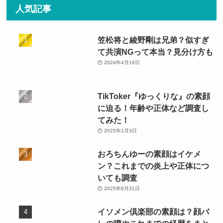
リ
人気記事
ー
笠松将と綾野剛は兄弟？似すぎ
て共演NGって本当？見分け方も
2024年4月19日
TikToker『ゆっくりな』の素顔
に迫る！年齢や正体など調査し
てみた！
2025年1月3日
おろちんゆーの素顔はイケメ
ン？これまでの炎上や正体につ
いても調査
2025年8月31日
イソメン倶楽部の素顔は？顔バ