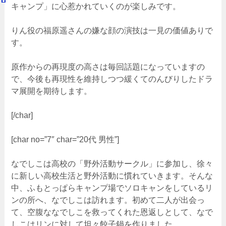
キャンプ」に心惹かれていくのが楽しみです。
りん役の福原遥さんの嫌な顔の演技は一見の価値ありで
す。
原作からの再現度の高さは毎回話題になっていますの
で、今後も再現性を維持しつつ緩くてのんびりしたドラ
マ展開を期待します。
[/char]
[char no=”7″ char=”20代 男性”]
なでしこは高校の「野外活動サークル」に参加し、徐々
に新しい高校生活と野外活動に慣れていきます。そんな
中、ふもとっぱらキャンプ場でソロキャンをしているリ
ンの所へ、なでしこは訪れます。初めて二人が出会っ
て、空腹ななでしこを救ってくれた恩返しとして、なで
しこはリンに対して坦々餃子鍋を作りました。