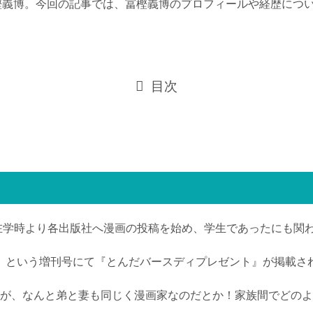
樫義博。今回の記事では、冨樫義博のプロフィールや経歴につ
目次
学在学時より各出版社へ漫画の投稿を始め、学生であったにも関
eical」という増刊号にて『とんだバースディプレゼント』が掲
が、なんと弟と妻も同じく漫画家なのだとか！家族間でどのよ