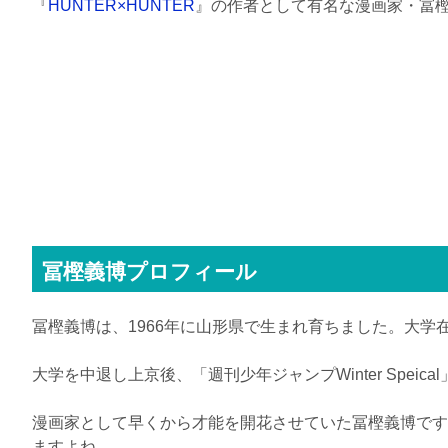
『
HUNTER×HUNTER
』の作者として有名な漫画家・冨
冨樫義博プロフィール
冨樫義博は、1966年に山形県で生まれ育ちました。大
大学を中退し上京後、「週刊少年ジャンプWinter Sp
漫画家として早くから才能を開花させていた冨樫義博です
ますよね。