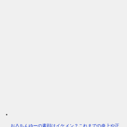
おろちんゆーの素顔はイケメン？これまでの炎上や正