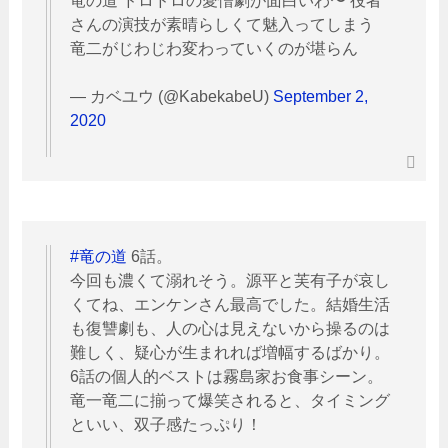
竜の道 ドロドロの愛憎劇が面白いわ〜 役者
さんの演技が素晴らしくて魅入ってしまう
竜二がじわじわ変わっていくのが堪らん
— カベユウ (@KabekabeU)
September 2,
2020
#竜の道
6話。
今回も濃くて溺れそう。源平と芙有子が哀し
くてね、エンケンさん最高でした。結婚生活
も復讐劇も、人の心は見えないから操るのは
難しく、疑心が生まれれば増幅するばかり。
6話の個人的ベストは霧島家お食事シーン。
竜一竜二に揃って爆笑されると、タイミング
といい、双子感たっぷり！