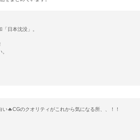
和「日本沈没」。
！
い。
い🔥CGのクオリティがこれから気になる所、、！！