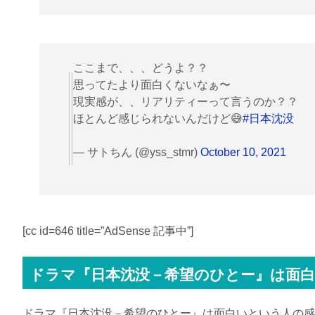
ここまで、、、どうよ？？
思ってたより面白くないなぁ〜
現実感が、、リアリティーって言うのか？？
ほとんど感じられないんだけど😅
#日本沈没
— サトちん (@yss_stmr)
October 10, 2021
[cc id=646 title=”AdSense 記事中”]
ドラマ『日本沈没－希望のひとー』は面
ドラマ『日本沈没－希望のひとー』は面白いという人の感