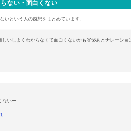
まらない・面白くない
ないという人の感想をまとめています。
いしよくわからなくて面白くないかも🥺🥺あとナレーション謎の
くないー
21