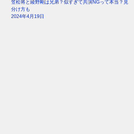
笠松将と綾野剛は兄弟？似すぎて共演NGって本当？見
分け方も
2024年4月19日