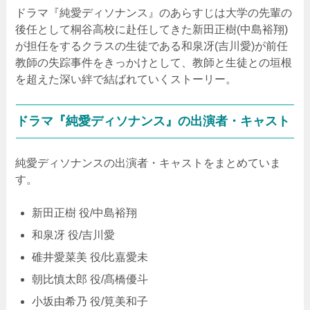
ドラマ『純愛ディソナンス』のあらすじは大学の先輩の
後任として桐谷高校に赴任してきた新田正樹(中島裕翔)
が担任をするクラスの生徒である和泉冴(吉川愛)が前任
教師の失踪事件をきっかけとして、教師と生徒との垣根
を超えた深い絆で結ばれていくストーリー。
ドラマ『純愛ディソナンス』の出演者・キャスト
純愛ディソナンスの出演者・キャストをまとめていま
す。
新田正樹 役/中島裕翔
和泉冴 役/吉川愛
碓井愛菜美 役/比嘉愛未
朝比慎太郎 役/髙橋優斗
小坂由希乃 役/筧美和子