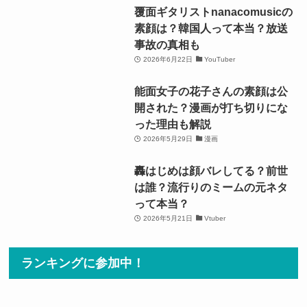
覆面ギタリストnanacomusicの
素顔は？韓国人って本当？放送
事故の真相も
2026年6月22日
YouTuber
能面女子の花子さんの素顔は公
開された？漫画が打ち切りにな
った理由も解説
2026年5月29日
漫画
轟はじめは顔バレしてる？前世
は誰？流行りのミームの元ネタ
って本当？
2026年5月21日
Vtuber
ランキングに参加中！