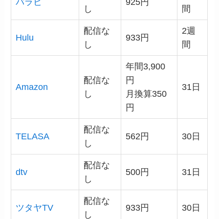
パラビ
925円
し
間
配信な
2週
Hulu
933円
し
間
年間3,900
配信な
円
Amazon
31日
し
月換算350
円
配信な
TELASA
562円
30日
し
配信な
dtv
500円
31日
し
配信な
ツタヤTV
933円
30日
し