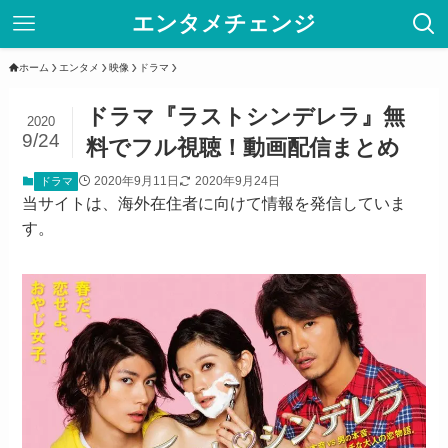
エンタメチェンジ
ホーム
エンタメ
映像
ドラマ
ドラマ『ラストシンデレラ』無
2020
9/24
料でフル視聴！動画配信まとめ
2020年9月11日
2020年9月24日
ドラマ
当サイトは、海外在住者に向けて情報を発信していま
す。