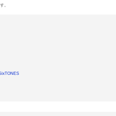
す。
SixTONES