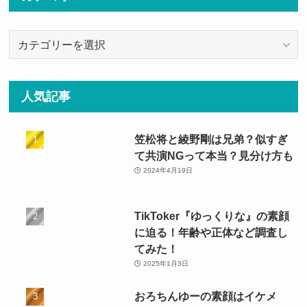
カ
テ
ゴ
リ
人気記事
ー
笠松将と綾野剛は兄弟？似すぎ
て共演NGって本当？見分け方も
2024年4月19日
TikToker『ゆっくりな』の素顔
に迫る！年齢や正体など調査し
てみた！
2025年1月3日
おろちんゆーの素顔はイケメ