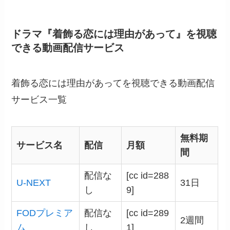
ドラマ『着飾る恋には理由があって』を視聴
できる動画配信サービス
着飾る恋には理由があってを視聴できる動画配信
サービス一覧
無料期
サービス名
配信
月額
間
配信な
[cc id=288
U-NEXT
31日
し
9]
FODプレミア
配信な
[cc id=289
2週間
ム
し
1]