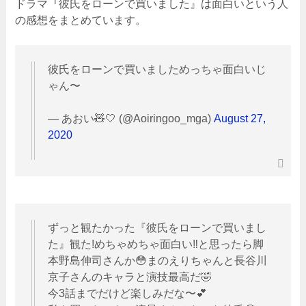
ドラマ『彼氏をローンで買いました』は面白いという人
の感想をまとめています。
彼氏をローンで買いましためっちゃ面白いじ
ゃん〜
— あおい🧸🤍 (@Aoiringoo_mga)
August 27,
2020
ずっと観たかった『彼氏をローンで買いまし
た』観た!めちゃめちゃ面白い‼️と思ったら脚
本野島伸司さんか😳まのえりちゃんと長谷川
京子さんのキャラと演技最高だ🤣
今3話までだけど楽しみだな〜💕