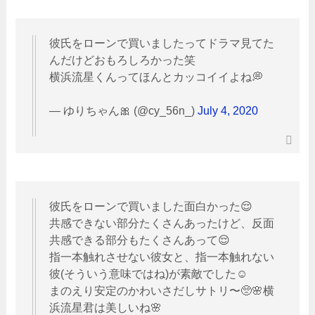
彼氏をローンで買いましたってドラマ見てた
んだけどおもろしろかった笑
横浜流星くんってほんとカッコイイよね💭
— ゆりちゃん🎀 (@cy_56n_)
July 4, 2020
彼氏をローンで買いました面白かった😌
共感できない部分たくさんあったけど、反面
共感できる部分もたくさんあって😌
指一本触れさせない彼女と、指一本触れない
彼(そういう意味ではね)が素敵でした☺️
まのえり安定のかわいさだしサトリ〜🥺🌸横
浜流星君は美しいね🌸