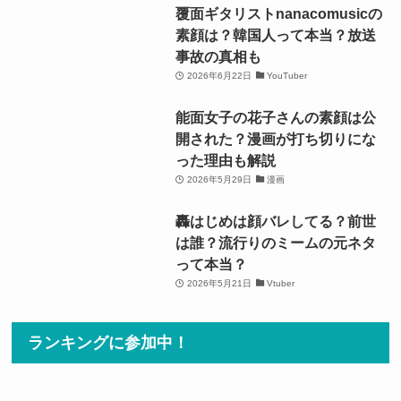
覆面ギタリストnanacomusicの
素顔は？韓国人って本当？放送
事故の真相も
2026年6月22日
YouTuber
能面女子の花子さんの素顔は公
開された？漫画が打ち切りにな
った理由も解説
2026年5月29日
漫画
轟はじめは顔バレしてる？前世
は誰？流行りのミームの元ネタ
って本当？
2026年5月21日
Vtuber
ランキングに参加中！