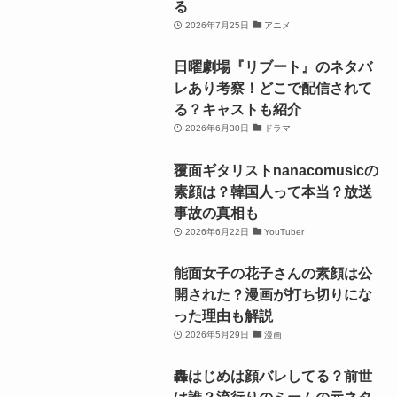
る
2026年7月25日
アニメ
日曜劇場『リブート』のネタバ
レあり考察！どこで配信されて
る？キャストも紹介
2026年6月30日
ドラマ
覆面ギタリストnanacomusicの
素顔は？韓国人って本当？放送
事故の真相も
2026年6月22日
YouTuber
能面女子の花子さんの素顔は公
開された？漫画が打ち切りにな
った理由も解説
2026年5月29日
漫画
轟はじめは顔バレしてる？前世
は誰？流行りのミームの元ネタ