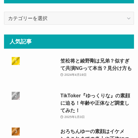
カ
テ
ゴ
リ
人気記事
ー
笠松将と綾野剛は兄弟？似すぎ
て共演NGって本当？見分け方も
2024年4月19日
TikToker『ゆっくりな』の素顔
に迫る！年齢や正体など調査し
てみた！
2025年1月3日
おろちんゆーの素顔はイケメ