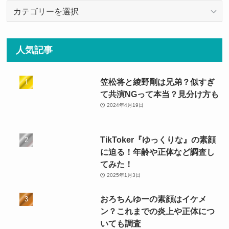
カ
テ
ゴ
リ
人気記事
ー
笠松将と綾野剛は兄弟？似すぎ
て共演NGって本当？見分け方も
2024年4月19日
TikToker『ゆっくりな』の素顔
に迫る！年齢や正体など調査し
てみた！
2025年1月3日
おろちんゆーの素顔はイケメ
ン？これまでの炎上や正体につ
いても調査