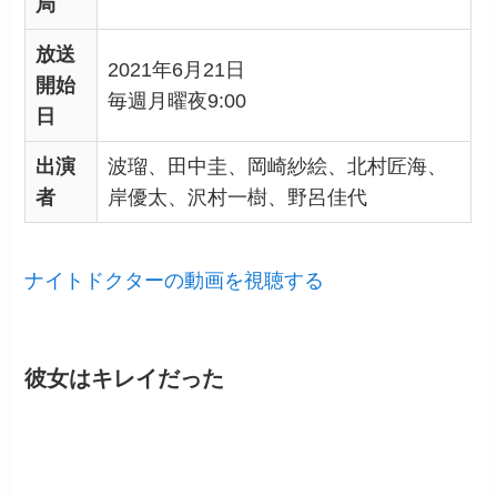
局
放送
2021年6月21日
開始
毎週月曜夜9:00
日
出演
波瑠、田中圭、岡崎紗絵、北村匠海、
者
岸優太、沢村一樹、野呂佳代
ナイトドクターの動画を視聴する
彼女はキレイだった