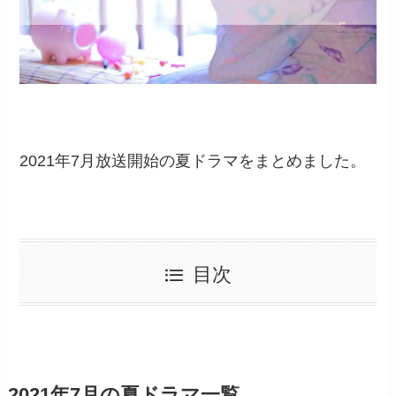
2021年7月放送開始の夏ドラマをまとめました。
目次
2021年7月の夏ドラマ一覧