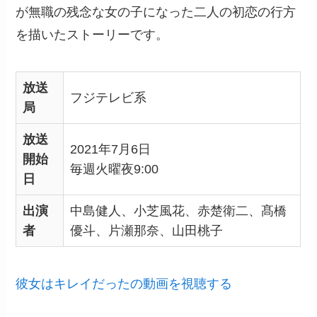
が無職の残念な女の子になった二人の初恋の行方
を描いたストーリーです。
放送
フジテレビ系
局
放送
2021年7月6日
開始
毎週火曜夜9:00
日
出演
中島健人、小芝風花、赤楚衛二、髙橋
者
優斗、片瀬那奈、山田桃子
彼女はキレイだったの動画を視聴する