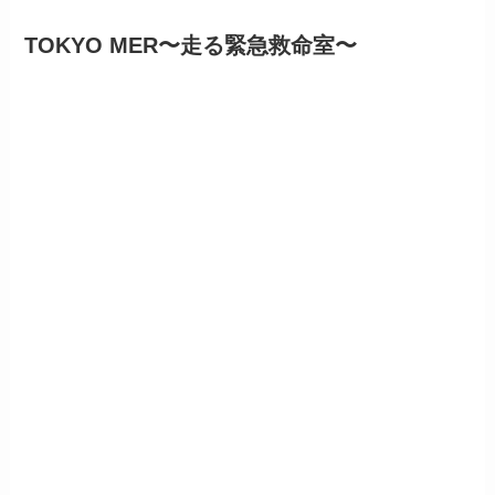
TOKYO MER〜走る緊急救命室〜