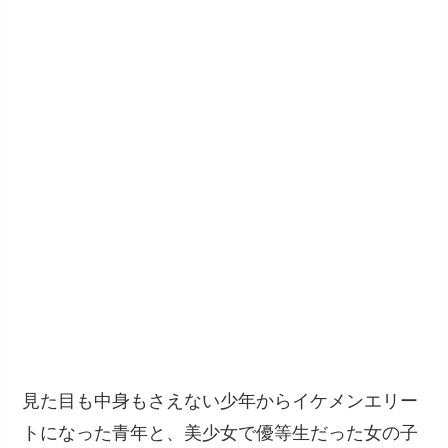
見た目も中身もさえない少年からイケメンエリー
トになった青年と、美少女で優等生だった女の子