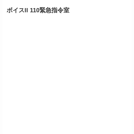
ボイスII 110緊急指令室