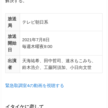
解決する。
放送
テレビ朝日系
局
放送
2021年7月8日
開始
毎週木曜夜9:00
日
出演
天海祐希、田中哲司、速水もこみち、
者
鈴木浩介、工藤阿須加、小日向文世
緊急取調室4の動画を視聴する
イタイケに恋して