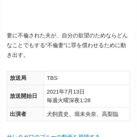
妻に不倫された夫が、自分の欲望のためならどん
なことでもする“不倫妻”に罪を償わせるために動
き出す。
放送局
TBS
2021年7月13日
放送開始日
毎週火曜深夜1:28
出演者
犬飼貴史、堀未央奈、高梨臨
サレタガワのブルーの動画を視聴する