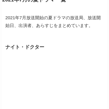
2021年7月放送開始の夏ドラマの放送局、放送開
始日、出演者、あらすじをまとめています。
ナイト・ドクター