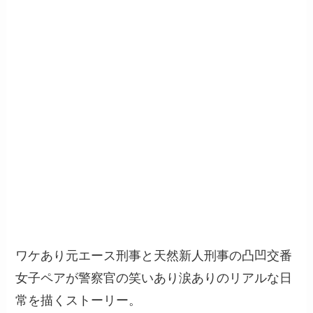
ワケあり元エース刑事と天然新人刑事の凸凹交番
女子ペアが警察官の笑いあり涙ありのリアルな日
常を描くストーリー。