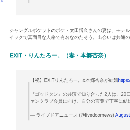
ジャングルポケットのボケ・太田博久さんの妻は、モデル
イックで真面目な人格で有名なのだそう。出会いは共通の
EXIT
・りんたろー。（妻・本郷杏奈）
【祝】EXITりんたろー。&本郷杏奈が結婚
https
『ゴッドタン』の共演で知り合った2人は、20
ァンクラブ会員に向け、自分の言葉で丁寧に結
— ライブドアニュース (@livedoornews)
August