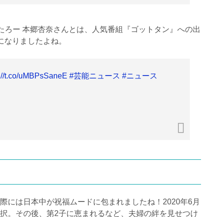
たろー 本郷杏奈さんとは、人気番組『ゴットタン』への出
になりましたよね。
s://t.co/uMBPsSaneE
#芸能ニュース
#ニュース
際には日本中が祝福ムードに包まれましたね！
2020
年
6
月
択。その後、第
2
子に恵まれるなど、夫婦の絆を見せつけ