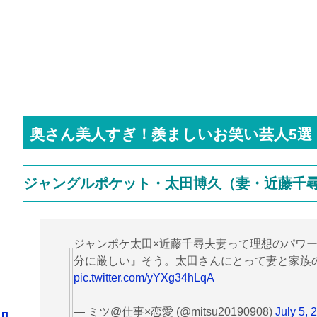
奥さん美人すぎ！羨ましいお笑い芸人
5
選
ジャングルポケット・太田博久（妻・近藤千
ジャンポケ太田×近藤千尋夫妻って理想のパワ
分に厳しい』そう。太田さんにとって妻と家族
pic.twitter.com/yYXg34hLqA
— ミツ@仕事×恋愛 (@mitsu20190908)
July 5, 