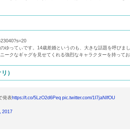
17623040?s=20
のゆってぃです。
14
歳差婚というのも、大きな話題を呼びま
ニークなギャグを見せてくれる強烈なキャラクターを持ってお
オリ）
で発表
https://t.co/5LzO2d6Peq
pic.twitter.com/1I7jaNlfOU
, 2017