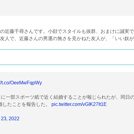
の近藤千尋さんです。小顔でスタイルも抜群、おまけに誠実で
友人で、近藤さんの男運の無さを見かねた友人が、「いい奴が
://t.co/OeeMwFqpWy
日に一部スポーツ紙で近く結婚することが報じられたが、同日
婚したことを報告した。
pic.twitter.com/vGIK27It1E
 23, 2022