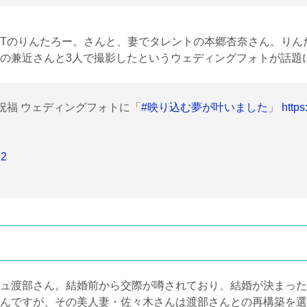
IT
のりんたろー。さんと、妻でタレントの本郷杏奈さん。りん
の兼近さんと
3
人で撮影したというウェディングフォトが話題
祝福 ウェディングフォトに「
#映り込む夢が叶いました
」
http
22
ュ渡部さん。結婚前から交際が噂されており、結婚が決まった
んですが、その美人妻・佐々木さんは渡部さんとの再構築を選