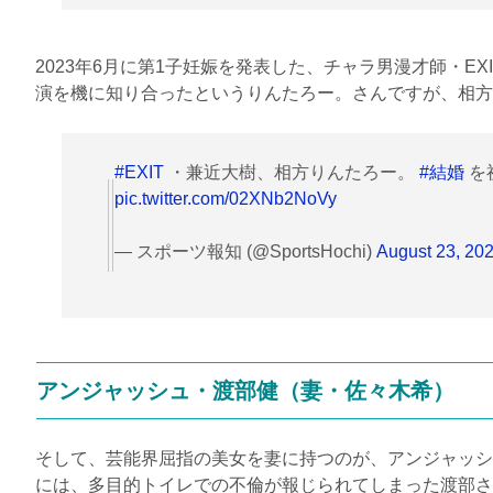
2023
年
6
月に第
1
子妊娠を発表した、チャラ男漫才師・
EX
演を機に知り合ったというりんたろー。さんですが、相方
#EXIT
・兼近大樹、相方りんたろー。
#結婚
を
pic.twitter.com/02XNb2NoVy
— スポーツ報知 (@SportsHochi)
August 23, 20
アンジャッシュ・渡部健（妻・佐々木希）
そして、芸能界屈指の美女を妻に持つのが、アンジャッシ
には、多目的トイレでの不倫が報じられてしまった渡部さ