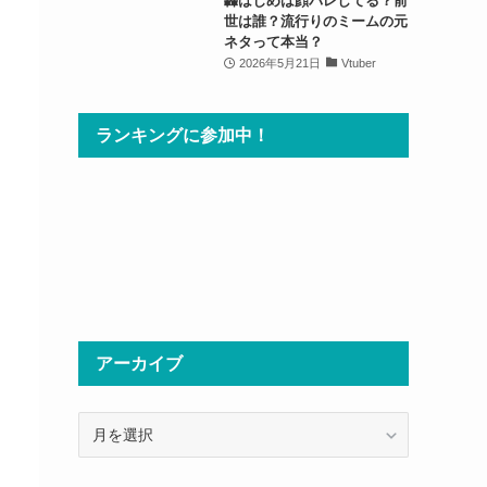
轟はじめは顔バレしてる？前
世は誰？流行りのミームの元
ネタって本当？
2026年5月21日
Vtuber
ランキングに参加中！
アーカイブ
ア
ー
カ