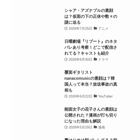
シャア・アズナブルの素顔
は？仮面の下の正体や数々の
謎に迫る
2026年7月25日
アニメ
日曜劇場『リブート』のネタ
バレあり考察！どこで配信さ
れてる？キャストも紹介
2026年6月30日
ドラマ
覆面ギタリスト
nanacomusicの素顔は？韓
国人って本当？放送事故の真
相も
2026年6月22日
YouTuber
能面女子の花子さんの素顔は
公開された？漫画が打ち切り
になった理由も解説
2026年5月29日
漫画