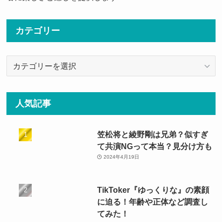
カテゴリー
カ
テ
ゴ
リ
人気記事
ー
笠松将と綾野剛は兄弟？似すぎ
て共演NGって本当？見分け方も
2024年4月19日
TikToker『ゆっくりな』の素顔
に迫る！年齢や正体など調査し
てみた！