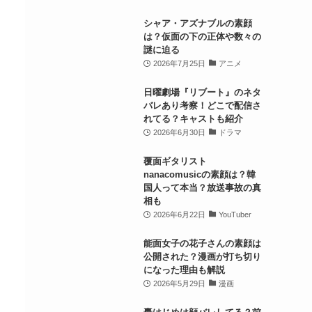
シャア・アズナブルの素顔
は？仮面の下の正体や数々の
謎に迫る
2026年7月25日
アニメ
日曜劇場『リブート』のネタ
バレあり考察！どこで配信さ
れてる？キャストも紹介
2026年6月30日
ドラマ
覆面ギタリスト
nanacomusicの素顔は？韓
国人って本当？放送事故の真
相も
2026年6月22日
YouTuber
能面女子の花子さんの素顔は
公開された？漫画が打ち切り
になった理由も解説
2026年5月29日
漫画