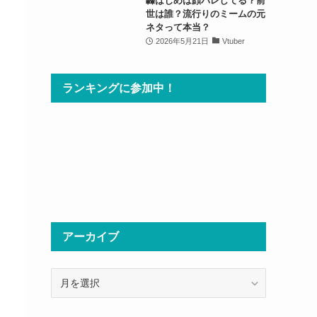
轟はじめは顔バレしてる？前
世は誰？流行りのミームの元
ネタって本当？
2026年5月21日
Vtuber
ランキングに参加中！
アーカイブ
ア
ー
カ